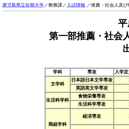
鹿児島県立短期大学
／教務課／
入試情報
／推薦・社会人及び
平
第一部推薦・社会
学科
専攻
入学定
日本語日本文学専攻
文学科
英語英文学専攻
食物栄養専攻
生活科学科
生活科学専攻
経済専攻
商経学科